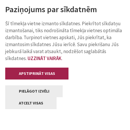
Paziņojums par sīkdatnēm
Šī tīmekļa vietne izmanto sīkdatnes. Piekrītot sīkdatņu
izmantošanai, tiks nodrošināta tīmekļa vietnes optimāla
darbība. Turpinot vietnes apskati, Jūs piekrītat, ka
izmantosim sīkdatnes Jūsu ierīcē. Savu piekrišanu Jūs
jebkurā laikā varat atsaukt, nodzēšot saglabātās
sīkdatnes.
UZZINĀT VAIRĀK
.
APSTIPRINĀT VISAS
PIELĀGOT IZVĒLI
ATCELT VISAS