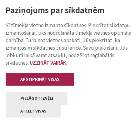
Paziņojums par sīkdatnēm
Šī tīmekļa vietne izmanto sīkdatnes. Piekrītot sīkdatņu
izmantošanai, tiks nodrošināta tīmekļa vietnes optimāla
darbība. Turpinot vietnes apskati, Jūs piekrītat, ka
izmantosim sīkdatnes Jūsu ierīcē. Savu piekrišanu Jūs
jebkurā laikā varat atsaukt, nodzēšot saglabātās
sīkdatnes.
UZZINĀT VAIRĀK
.
APSTIPRINĀT VISAS
PIELĀGOT IZVĒLI
ATCELT VISAS