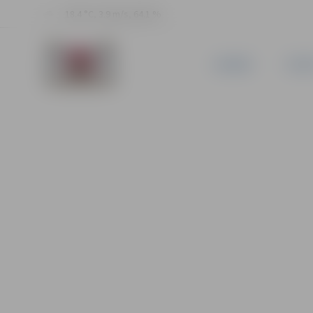
18.4 °C, 3.9 m/s, 64.1 %
JAUNUMI
PILSĒ