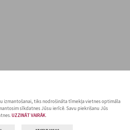
ņu izmantošanai, tiks nodrošināta tīmekļa vietnes optimāla
zmantosim sīkdatnes Jūsu ierīcē. Savu piekrišanu Jūs
atnes.
UZZINĀT VAIRĀK
.