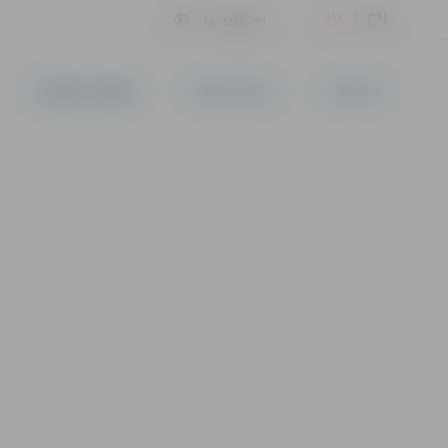
LV
EN
Iestatījumi
UZŅĒMĒJDARBĪBA
PAKALPOJUMI
KONTAKTI