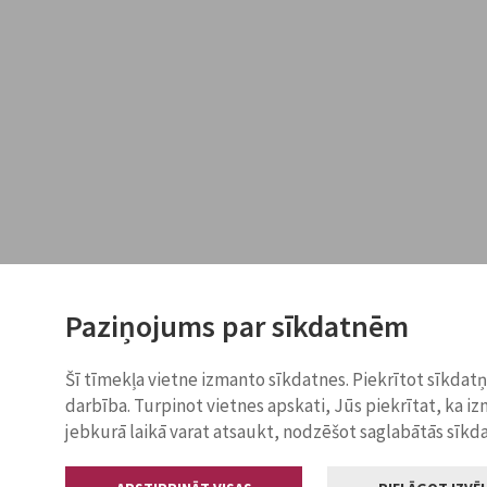
Paziņojums par sīkdatnēm
Šī tīmekļa vietne izmanto sīkdatnes. Piekrītot sīkdat
darbība. Turpinot vietnes apskati, Jūs piekrītat, ka i
jebkurā laikā varat atsaukt, nodzēšot saglabātās sīkd