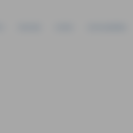
TA
PAŠVALDĪBA
IESTĀDES
KAPITĀLSABIEDRĪBAS