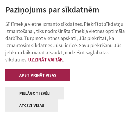
Paziņojums par sīkdatnēm
Šī tīmekļa vietne izmanto sīkdatnes. Piekrītot sīkdatņu
izmantošanai, tiks nodrošināta tīmekļa vietnes optimāla
darbība. Turpinot vietnes apskati, Jūs piekrītat, ka
izmantosim sīkdatnes Jūsu ierīcē. Savu piekrišanu Jūs
jebkurā laikā varat atsaukt, nodzēšot saglabātās
sīkdatnes.
UZZINĀT VAIRĀK
.
APSTIPRINĀT VISAS
PIELĀGOT IZVĒLI
ATCELT VISAS