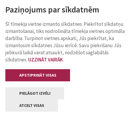
Paziņojums par sīkdatnēm
Šī tīmekļa vietne izmanto sīkdatnes. Piekrītot sīkdatņu
izmantošanai, tiks nodrošināta tīmekļa vietnes optimāla
darbība. Turpinot vietnes apskati, Jūs piekrītat, ka
izmantosim sīkdatnes Jūsu ierīcē. Savu piekrišanu Jūs
jebkurā laikā varat atsaukt, nodzēšot saglabātās
sīkdatnes.
UZZINĀT VAIRĀK
.
APSTIPRINĀT VISAS
PIELĀGOT IZVĒLI
ATCELT VISAS