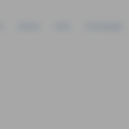
TA
PAŠVALDĪBA
IESTĀDES
KAPITĀLSABIEDRĪBAS