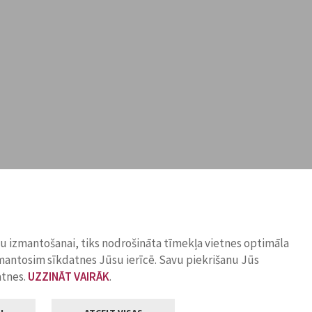
ņu izmantošanai, tiks nodrošināta tīmekļa vietnes optimāla
zmantosim sīkdatnes Jūsu ierīcē. Savu piekrišanu Jūs
atnes.
UZZINĀT VAIRĀK
.