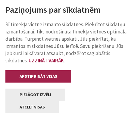
Paziņojums par sīkdatnēm
Šī tīmekļa vietne izmanto sīkdatnes. Piekrītot sīkdatņu
izmantošanai, tiks nodrošināta tīmekļa vietnes optimāla
darbība. Turpinot vietnes apskati, Jūs piekrītat, ka
izmantosim sīkdatnes Jūsu ierīcē. Savu piekrišanu Jūs
jebkurā laikā varat atsaukt, nodzēšot saglabātās
sīkdatnes.
UZZINĀT VAIRĀK
.
APSTIPRINĀT VISAS
PIELĀGOT IZVĒLI
ATCELT VISAS