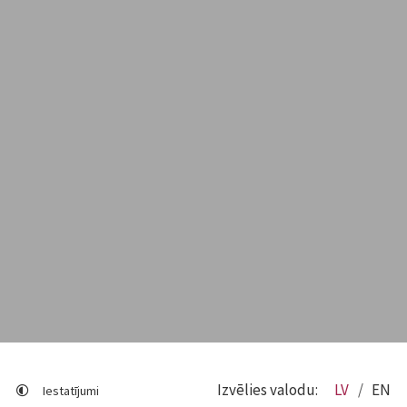
Izvēlies valodu:
LV
EN
Iestatījumi