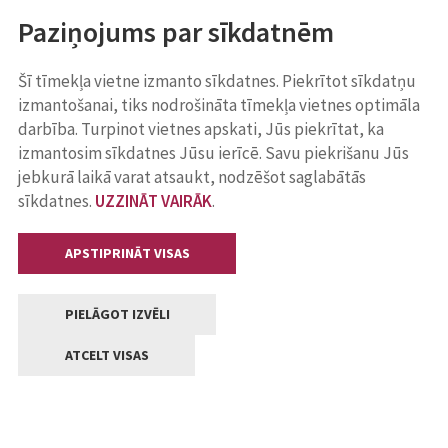
Paziņojums par sīkdatnēm
Šī tīmekļa vietne izmanto sīkdatnes. Piekrītot sīkdatņu
izmantošanai, tiks nodrošināta tīmekļa vietnes optimāla
darbība. Turpinot vietnes apskati, Jūs piekrītat, ka
izmantosim sīkdatnes Jūsu ierīcē. Savu piekrišanu Jūs
jebkurā laikā varat atsaukt, nodzēšot saglabātās
sīkdatnes.
UZZINĀT VAIRĀK
.
APSTIPRINĀT VISAS
PIELĀGOT IZVĒLI
ATCELT VISAS