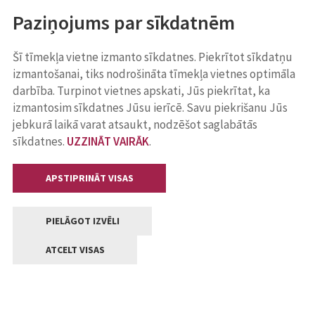
Paziņojums par sīkdatnēm
Šī tīmekļa vietne izmanto sīkdatnes. Piekrītot sīkdatņu
izmantošanai, tiks nodrošināta tīmekļa vietnes optimāla
darbība. Turpinot vietnes apskati, Jūs piekrītat, ka
izmantosim sīkdatnes Jūsu ierīcē. Savu piekrišanu Jūs
jebkurā laikā varat atsaukt, nodzēšot saglabātās
sīkdatnes.
UZZINĀT VAIRĀK
.
APSTIPRINĀT VISAS
PIELĀGOT IZVĒLI
ATCELT VISAS