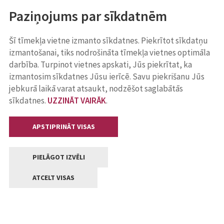
Paziņojums par sīkdatnēm
Šī tīmekļa vietne izmanto sīkdatnes. Piekrītot sīkdatņu
izmantošanai, tiks nodrošināta tīmekļa vietnes optimāla
darbība. Turpinot vietnes apskati, Jūs piekrītat, ka
izmantosim sīkdatnes Jūsu ierīcē. Savu piekrišanu Jūs
jebkurā laikā varat atsaukt, nodzēšot saglabātās
sīkdatnes.
UZZINĀT VAIRĀK
.
APSTIPRINĀT VISAS
PIELĀGOT IZVĒLI
ATCELT VISAS