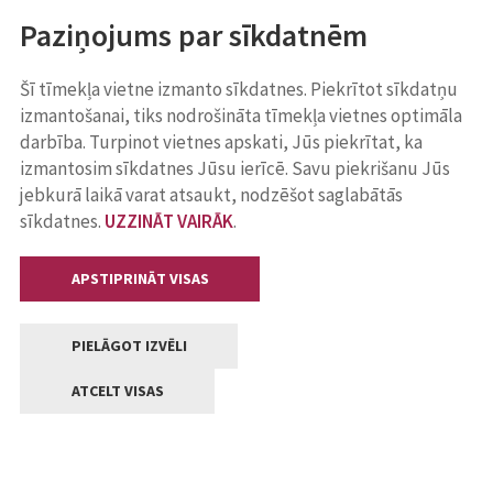
Paziņojums par sīkdatnēm
Šī tīmekļa vietne izmanto sīkdatnes. Piekrītot sīkdatņu
izmantošanai, tiks nodrošināta tīmekļa vietnes optimāla
darbība. Turpinot vietnes apskati, Jūs piekrītat, ka
izmantosim sīkdatnes Jūsu ierīcē. Savu piekrišanu Jūs
jebkurā laikā varat atsaukt, nodzēšot saglabātās
sīkdatnes.
UZZINĀT VAIRĀK
.
APSTIPRINĀT VISAS
PIELĀGOT IZVĒLI
ATCELT VISAS