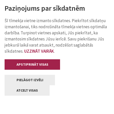
Paziņojums par sīkdatnēm
Šī tīmekļa vietne izmanto sīkdatnes. Piekrītot sīkdatņu
izmantošanai, tiks nodrošināta tīmekļa vietnes optimāla
darbība. Turpinot vietnes apskati, Jūs piekrītat, ka
izmantosim sīkdatnes Jūsu ierīcē. Savu piekrišanu Jūs
jebkurā laikā varat atsaukt, nodzēšot saglabātās
sīkdatnes.
UZZINĀT VAIRĀK
.
APSTIPRINĀT VISAS
PIELĀGOT IZVĒLI
ATCELT VISAS