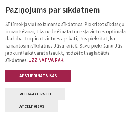
Paziņojums par sīkdatnēm
Šī tīmekļa vietne izmanto sīkdatnes. Piekrītot sīkdatņu
izmantošanai, tiks nodrošināta tīmekļa vietnes optimāla
darbība. Turpinot vietnes apskati, Jūs piekrītat, ka
izmantosim sīkdatnes Jūsu ierīcē. Savu piekrišanu Jūs
jebkurā laikā varat atsaukt, nodzēšot saglabātās
sīkdatnes.
UZZINĀT VAIRĀK
.
APSTIPRINĀT VISAS
PIELĀGOT IZVĒLI
ATCELT VISAS