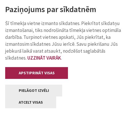
Paziņojums par sīkdatnēm
Šī tīmekļa vietne izmanto sīkdatnes. Piekrītot sīkdatņu
izmantošanai, tiks nodrošināta tīmekļa vietnes optimāla
darbība. Turpinot vietnes apskati, Jūs piekrītat, ka
izmantosim sīkdatnes Jūsu ierīcē. Savu piekrišanu Jūs
jebkurā laikā varat atsaukt, nodzēšot saglabātās
sīkdatnes.
UZZINĀT VAIRĀK
.
APSTIPRINĀT VISAS
PIELĀGOT IZVĒLI
ATCELT VISAS