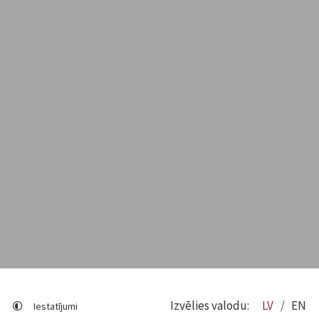
Izvēlies valodu:
LV
EN
Iestatījumi