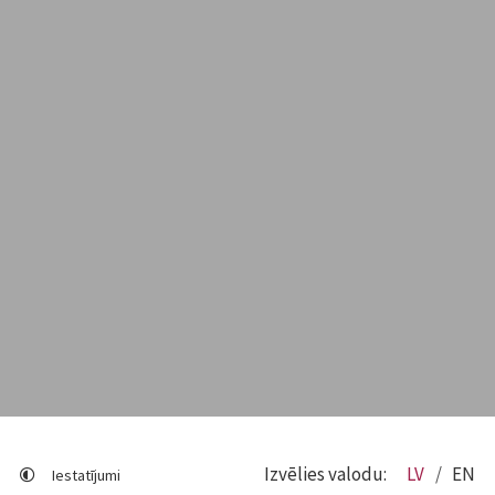
Izvēlies valodu:
LV
EN
Iestatījumi