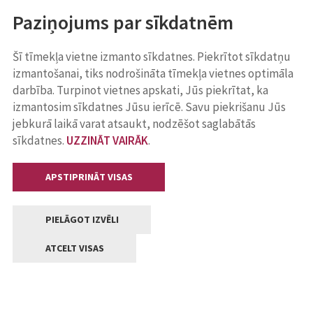
Paziņojums par sīkdatnēm
Šī tīmekļa vietne izmanto sīkdatnes. Piekrītot sīkdatņu
izmantošanai, tiks nodrošināta tīmekļa vietnes optimāla
darbība. Turpinot vietnes apskati, Jūs piekrītat, ka
izmantosim sīkdatnes Jūsu ierīcē. Savu piekrišanu Jūs
jebkurā laikā varat atsaukt, nodzēšot saglabātās
sīkdatnes.
UZZINĀT VAIRĀK
.
APSTIPRINĀT VISAS
PIELĀGOT IZVĒLI
ATCELT VISAS