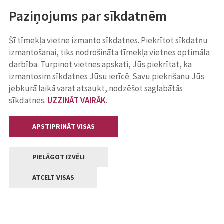
Paziņojums par sīkdatnēm
Šī tīmekļa vietne izmanto sīkdatnes. Piekrītot sīkdatņu
izmantošanai, tiks nodrošināta tīmekļa vietnes optimāla
darbība. Turpinot vietnes apskati, Jūs piekrītat, ka
izmantosim sīkdatnes Jūsu ierīcē. Savu piekrišanu Jūs
jebkurā laikā varat atsaukt, nodzēšot saglabātās
sīkdatnes.
UZZINĀT VAIRĀK
.
APSTIPRINĀT VISAS
PIELĀGOT IZVĒLI
ATCELT VISAS