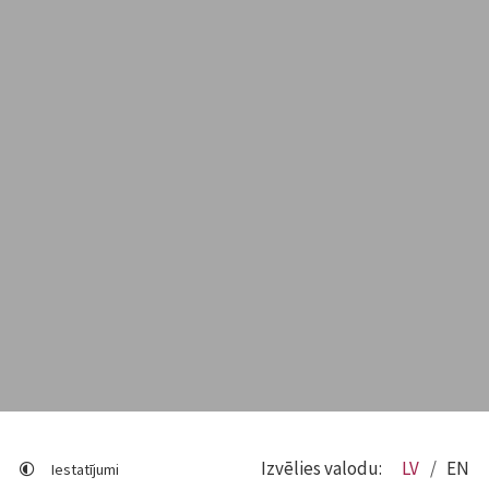
Izvēlies valodu:
LV
EN
Iestatījumi