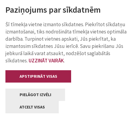
Paziņojums par sīkdatnēm
Šī tīmekļa vietne izmanto sīkdatnes. Piekrītot sīkdatņu
izmantošanai, tiks nodrošināta tīmekļa vietnes optimāla
darbība. Turpinot vietnes apskati, Jūs piekrītat, ka
izmantosim sīkdatnes Jūsu ierīcē. Savu piekrišanu Jūs
jebkurā laikā varat atsaukt, nodzēšot saglabātās
sīkdatnes.
UZZINĀT VAIRĀK
.
APSTIPRINĀT VISAS
PIELĀGOT IZVĒLI
ATCELT VISAS