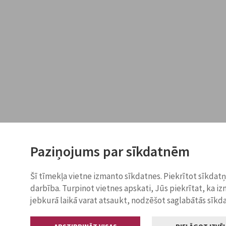
Paziņojums par sīkdatnēm
Šī tīmekļa vietne izmanto sīkdatnes. Piekrītot sīkdat
darbība. Turpinot vietnes apskati, Jūs piekrītat, ka i
jebkurā laikā varat atsaukt, nodzēšot saglabātās sīkd