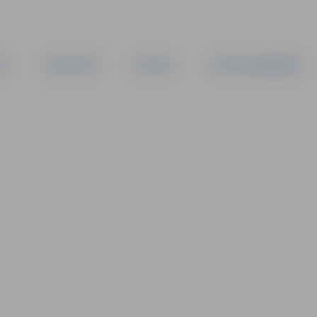
TA
PAŠVALDĪBA
IESTĀDES
KAPITĀLSABIEDRĪBAS