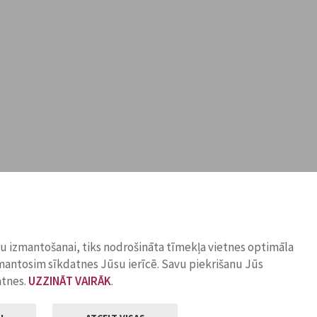
ņu izmantošanai, tiks nodrošināta tīmekļa vietnes optimāla
zmantosim sīkdatnes Jūsu ierīcē. Savu piekrišanu Jūs
atnes.
UZZINĀT VAIRĀK
.