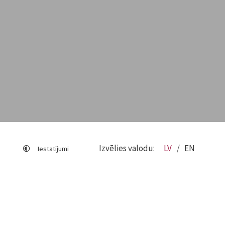
Izvēlies valodu:
LV
EN
Iestatījumi