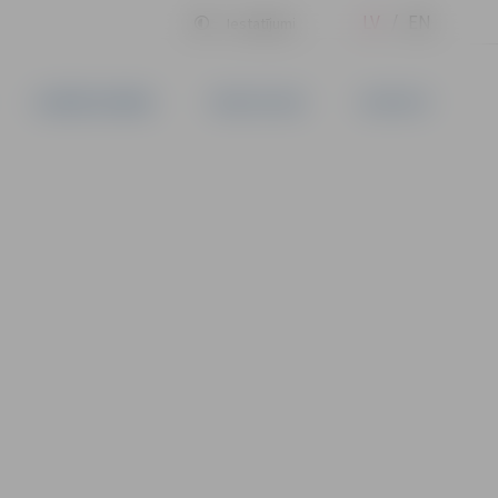
LV
EN
Iestatījumi
UZŅĒMĒJDARBĪBA
PAKALPOJUMI
KONTAKTI