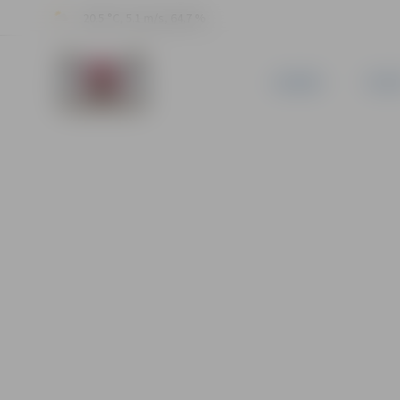
20.5 °C, 5.1 m/s, 64.7 %
JAUNUMI
PILSĒ