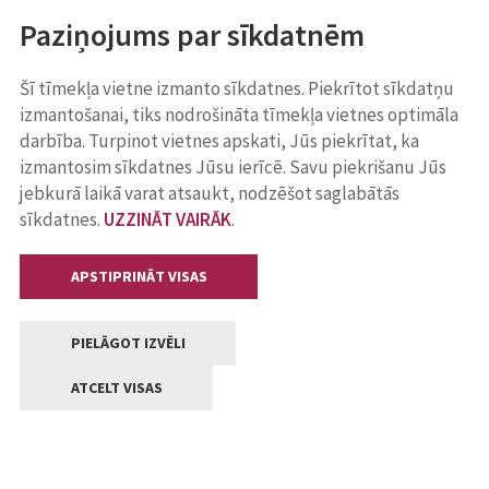
Paziņojums par sīkdatnēm
Šī tīmekļa vietne izmanto sīkdatnes. Piekrītot sīkdatņu
izmantošanai, tiks nodrošināta tīmekļa vietnes optimāla
darbība. Turpinot vietnes apskati, Jūs piekrītat, ka
izmantosim sīkdatnes Jūsu ierīcē. Savu piekrišanu Jūs
jebkurā laikā varat atsaukt, nodzēšot saglabātās
sīkdatnes.
UZZINĀT VAIRĀK
.
APSTIPRINĀT VISAS
PIELĀGOT IZVĒLI
ATCELT VISAS