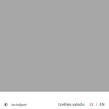
Izvēlies valodu:
LV
EN
Iestatījumi