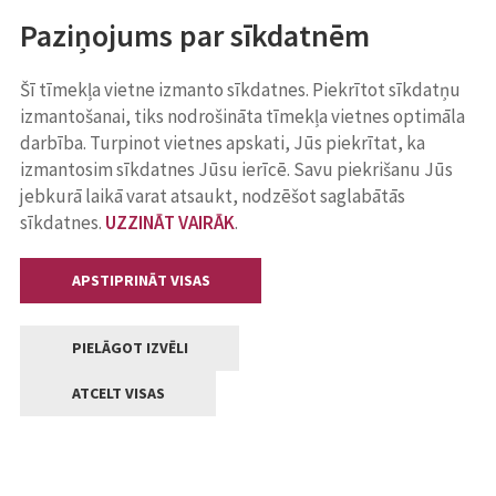
Paziņojums par sīkdatnēm
Šī tīmekļa vietne izmanto sīkdatnes. Piekrītot sīkdatņu
izmantošanai, tiks nodrošināta tīmekļa vietnes optimāla
darbība. Turpinot vietnes apskati, Jūs piekrītat, ka
izmantosim sīkdatnes Jūsu ierīcē. Savu piekrišanu Jūs
jebkurā laikā varat atsaukt, nodzēšot saglabātās
sīkdatnes.
UZZINĀT VAIRĀK
.
APSTIPRINĀT VISAS
PIELĀGOT IZVĒLI
ATCELT VISAS