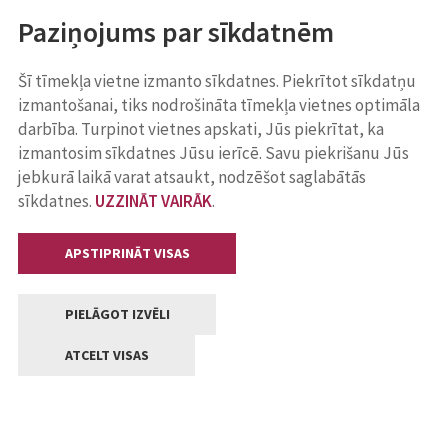
Paziņojums par sīkdatnēm
Šī tīmekļa vietne izmanto sīkdatnes. Piekrītot sīkdatņu
izmantošanai, tiks nodrošināta tīmekļa vietnes optimāla
darbība. Turpinot vietnes apskati, Jūs piekrītat, ka
izmantosim sīkdatnes Jūsu ierīcē. Savu piekrišanu Jūs
jebkurā laikā varat atsaukt, nodzēšot saglabātās
sīkdatnes.
UZZINĀT VAIRĀK
.
APSTIPRINĀT VISAS
PIELĀGOT IZVĒLI
ATCELT VISAS