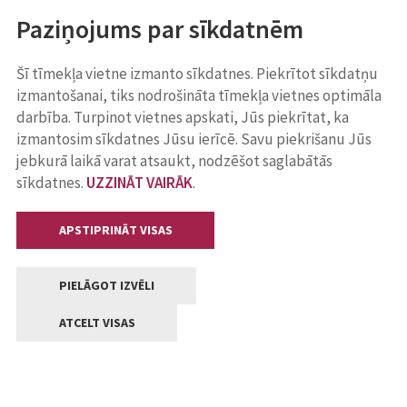
Paziņojums par sīkdatnēm
Šī tīmekļa vietne izmanto sīkdatnes. Piekrītot sīkdatņu
izmantošanai, tiks nodrošināta tīmekļa vietnes optimāla
darbība. Turpinot vietnes apskati, Jūs piekrītat, ka
izmantosim sīkdatnes Jūsu ierīcē. Savu piekrišanu Jūs
jebkurā laikā varat atsaukt, nodzēšot saglabātās
sīkdatnes.
UZZINĀT VAIRĀK
.
APSTIPRINĀT VISAS
PIELĀGOT IZVĒLI
ATCELT VISAS