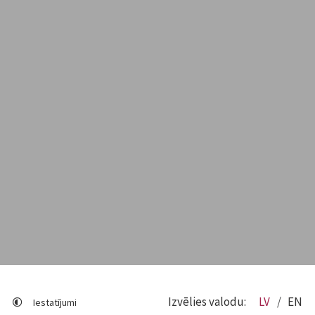
Izvēlies valodu:
LV
EN
Iestatījumi