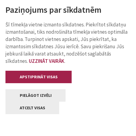
Paziņojums par sīkdatnēm
Šī tīmekļa vietne izmanto sīkdatnes. Piekrītot sīkdatņu
izmantošanai, tiks nodrošināta tīmekļa vietnes optimāla
darbība. Turpinot vietnes apskati, Jūs piekrītat, ka
izmantosim sīkdatnes Jūsu ierīcē. Savu piekrišanu Jūs
jebkurā laikā varat atsaukt, nodzēšot saglabātās
sīkdatnes.
UZZINĀT VAIRĀK
.
APSTIPRINĀT VISAS
PIELĀGOT IZVĒLI
ATCELT VISAS