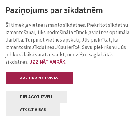
Paziņojums par sīkdatnēm
Šī tīmekļa vietne izmanto sīkdatnes. Piekrītot sīkdatņu
izmantošanai, tiks nodrošināta tīmekļa vietnes optimāla
darbība. Turpinot vietnes apskati, Jūs piekrītat, ka
izmantosim sīkdatnes Jūsu ierīcē. Savu piekrišanu Jūs
jebkurā laikā varat atsaukt, nodzēšot saglabātās
sīkdatnes.
UZZINĀT VAIRĀK
.
APSTIPRINĀT VISAS
PIELĀGOT IZVĒLI
ATCELT VISAS