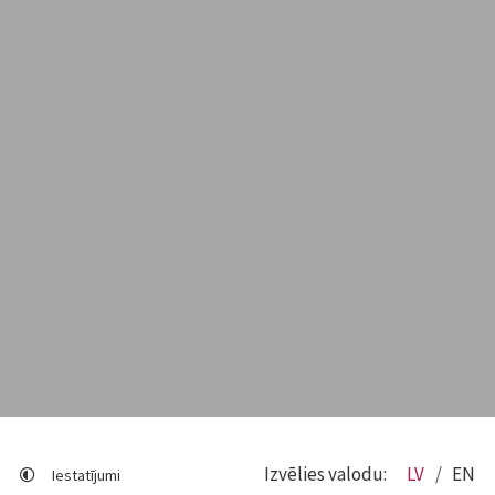
Izvēlies valodu:
LV
EN
Iestatījumi