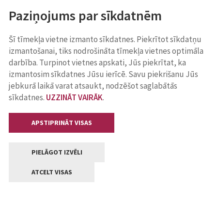
Paziņojums par sīkdatnēm
Šī tīmekļa vietne izmanto sīkdatnes. Piekrītot sīkdatņu
izmantošanai, tiks nodrošināta tīmekļa vietnes optimāla
darbība. Turpinot vietnes apskati, Jūs piekrītat, ka
izmantosim sīkdatnes Jūsu ierīcē. Savu piekrišanu Jūs
jebkurā laikā varat atsaukt, nodzēšot saglabātās
sīkdatnes.
UZZINĀT VAIRĀK
.
APSTIPRINĀT VISAS
PIELĀGOT IZVĒLI
ATCELT VISAS