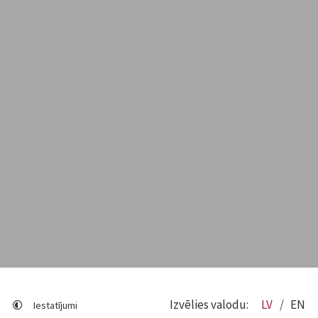
Izvēlies valodu:
LV
EN
Iestatījumi