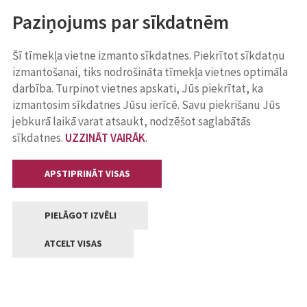
Paziņojums par sīkdatnēm
Šī tīmekļa vietne izmanto sīkdatnes. Piekrītot sīkdatņu
izmantošanai, tiks nodrošināta tīmekļa vietnes optimāla
darbība. Turpinot vietnes apskati, Jūs piekrītat, ka
izmantosim sīkdatnes Jūsu ierīcē. Savu piekrišanu Jūs
jebkurā laikā varat atsaukt, nodzēšot saglabātās
sīkdatnes.
UZZINĀT VAIRĀK
.
APSTIPRINĀT VISAS
PIELĀGOT IZVĒLI
ATCELT VISAS