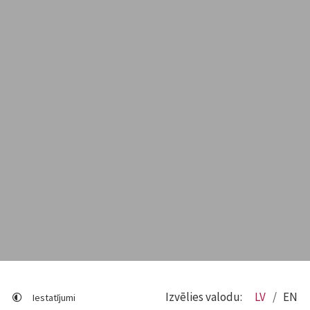
Izvēlies valodu:
LV
EN
Iestatījumi