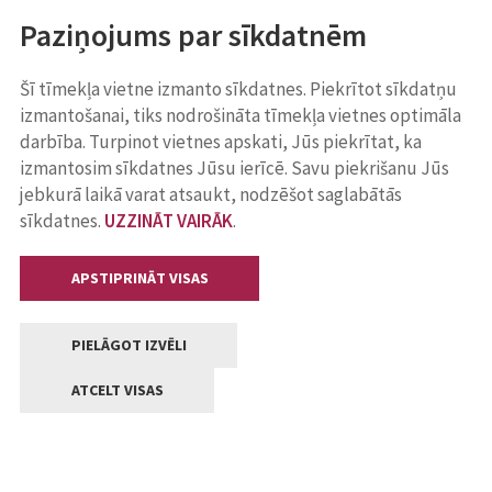
Paziņojums par sīkdatnēm
Šī tīmekļa vietne izmanto sīkdatnes. Piekrītot sīkdatņu
izmantošanai, tiks nodrošināta tīmekļa vietnes optimāla
darbība. Turpinot vietnes apskati, Jūs piekrītat, ka
izmantosim sīkdatnes Jūsu ierīcē. Savu piekrišanu Jūs
jebkurā laikā varat atsaukt, nodzēšot saglabātās
sīkdatnes.
UZZINĀT VAIRĀK
.
APSTIPRINĀT VISAS
PIELĀGOT IZVĒLI
ATCELT VISAS