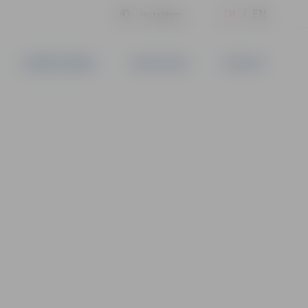
LV
EN
Iestatījumi
UZŅĒMĒJDARBĪBA
PAKALPOJUMI
KONTAKTI