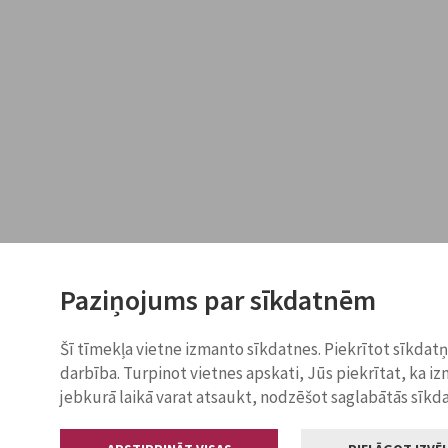
Paziņojums par sīkdatnēm
Šī tīmekļa vietne izmanto sīkdatnes. Piekrītot sīkdat
darbība. Turpinot vietnes apskati, Jūs piekrītat, ka i
jebkurā laikā varat atsaukt, nodzēšot saglabātās sīkd