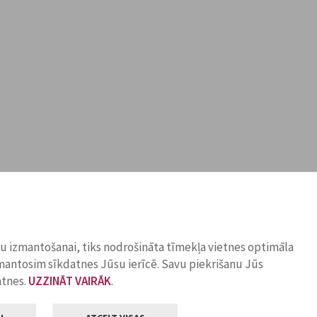
ņu izmantošanai, tiks nodrošināta tīmekļa vietnes optimāla
zmantosim sīkdatnes Jūsu ierīcē. Savu piekrišanu Jūs
atnes.
UZZINĀT VAIRĀK
.