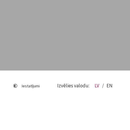
Izvēlies valodu:
LV
EN
Iestatījumi