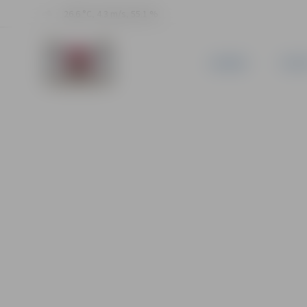
26.6 °C, 4.3 m/s, 55.1 %
JAUNUMI
PILSĒ