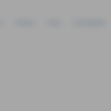
TA
PAŠVALDĪBA
IESTĀDES
KAPITĀLSABIEDRĪBAS