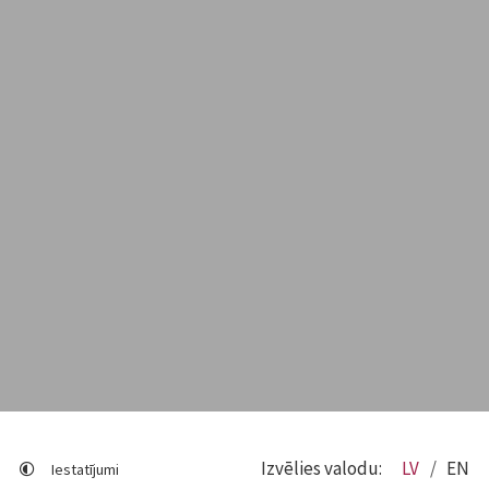
Izvēlies valodu:
LV
EN
Iestatījumi