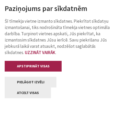
Paziņojums par sīkdatnēm
Šī tīmekļa vietne izmanto sīkdatnes. Piekrītot sīkdatņu
izmantošanai, tiks nodrošināta tīmekļa vietnes optimāla
darbība. Turpinot vietnes apskati, Jūs piekrītat, ka
izmantosim sīkdatnes Jūsu ierīcē. Savu piekrišanu Jūs
jebkurā laikā varat atsaukt, nodzēšot saglabātās
sīkdatnes.
UZZINĀT VAIRĀK
.
APSTIPRINĀT VISAS
PIELĀGOT IZVĒLI
ATCELT VISAS