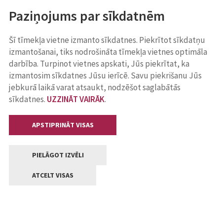
Paziņojums par sīkdatnēm
Šī tīmekļa vietne izmanto sīkdatnes. Piekrītot sīkdatņu
izmantošanai, tiks nodrošināta tīmekļa vietnes optimāla
darbība. Turpinot vietnes apskati, Jūs piekrītat, ka
izmantosim sīkdatnes Jūsu ierīcē. Savu piekrišanu Jūs
jebkurā laikā varat atsaukt, nodzēšot saglabātās
sīkdatnes.
UZZINĀT VAIRĀK
.
APSTIPRINĀT VISAS
PIELĀGOT IZVĒLI
ATCELT VISAS