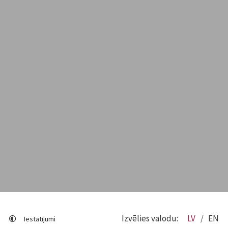
Izvēlies valodu:
LV
EN
Iestatījumi