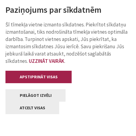
Paziņojums par sīkdatnēm
Šī tīmekļa vietne izmanto sīkdatnes. Piekrītot sīkdatņu
izmantošanai, tiks nodrošināta tīmekļa vietnes optimāla
darbība. Turpinot vietnes apskati, Jūs piekrītat, ka
izmantosim sīkdatnes Jūsu ierīcē. Savu piekrišanu Jūs
jebkurā laikā varat atsaukt, nodzēšot saglabātās
sīkdatnes.
UZZINĀT VAIRĀK
.
APSTIPRINĀT VISAS
PIELĀGOT IZVĒLI
ATCELT VISAS