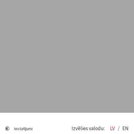
Izvēlies valodu:
LV
EN
Iestatījumi