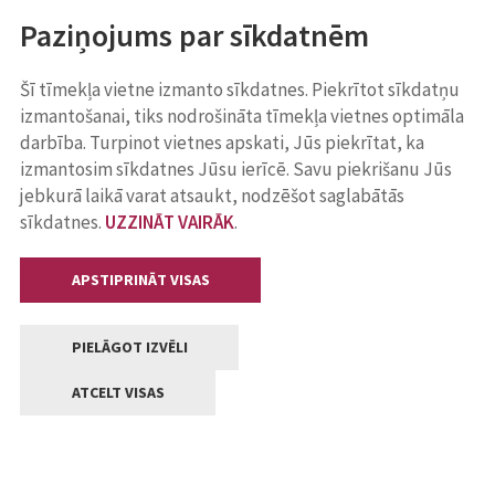
Paziņojums par sīkdatnēm
Šī tīmekļa vietne izmanto sīkdatnes. Piekrītot sīkdatņu
izmantošanai, tiks nodrošināta tīmekļa vietnes optimāla
darbība. Turpinot vietnes apskati, Jūs piekrītat, ka
izmantosim sīkdatnes Jūsu ierīcē. Savu piekrišanu Jūs
jebkurā laikā varat atsaukt, nodzēšot saglabātās
sīkdatnes.
UZZINĀT VAIRĀK
.
APSTIPRINĀT VISAS
PIELĀGOT IZVĒLI
ATCELT VISAS