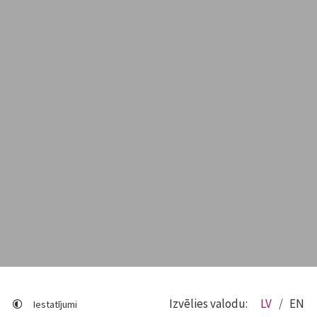
Izvēlies valodu:
LV
EN
Iestatījumi