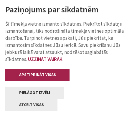
Paziņojums par sīkdatnēm
Šī tīmekļa vietne izmanto sīkdatnes. Piekrītot sīkdatņu
izmantošanai, tiks nodrošināta tīmekļa vietnes optimāla
darbība. Turpinot vietnes apskati, Jūs piekrītat, ka
izmantosim sīkdatnes Jūsu ierīcē. Savu piekrišanu Jūs
jebkurā laikā varat atsaukt, nodzēšot saglabātās
sīkdatnes.
UZZINĀT VAIRĀK
.
APSTIPRINĀT VISAS
PIELĀGOT IZVĒLI
ATCELT VISAS