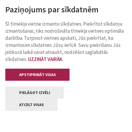
Paziņojums par sīkdatnēm
Šī tīmekļa vietne izmanto sīkdatnes. Piekrītot sīkdatņu
izmantošanai, tiks nodrošināta tīmekļa vietnes optimāla
darbība. Turpinot vietnes apskati, Jūs piekrītat, ka
izmantosim sīkdatnes Jūsu ierīcē. Savu piekrišanu Jūs
jebkurā laikā varat atsaukt, nodzēšot saglabātās
sīkdatnes.
UZZINĀT VAIRĀK
.
APSTIPRINĀT VISAS
PIELĀGOT IZVĒLI
ATCELT VISAS