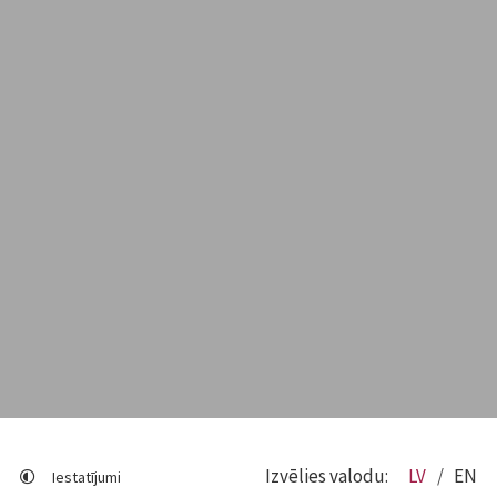
Izvēlies valodu:
LV
EN
Iestatījumi