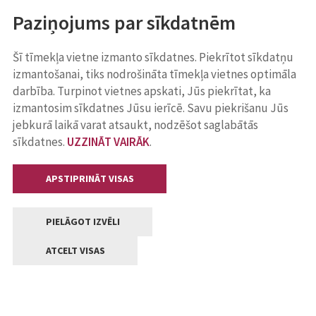
Paziņojums par sīkdatnēm
Šī tīmekļa vietne izmanto sīkdatnes. Piekrītot sīkdatņu
izmantošanai, tiks nodrošināta tīmekļa vietnes optimāla
darbība. Turpinot vietnes apskati, Jūs piekrītat, ka
izmantosim sīkdatnes Jūsu ierīcē. Savu piekrišanu Jūs
jebkurā laikā varat atsaukt, nodzēšot saglabātās
sīkdatnes.
UZZINĀT VAIRĀK
.
APSTIPRINĀT VISAS
PIELĀGOT IZVĒLI
ATCELT VISAS