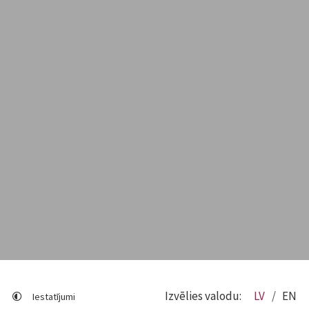
Izvēlies valodu:
LV
EN
Iestatījumi