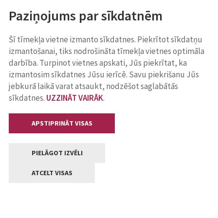
Paziņojums par sīkdatnēm
Šī tīmekļa vietne izmanto sīkdatnes. Piekrītot sīkdatņu
izmantošanai, tiks nodrošināta tīmekļa vietnes optimāla
darbība. Turpinot vietnes apskati, Jūs piekrītat, ka
izmantosim sīkdatnes Jūsu ierīcē. Savu piekrišanu Jūs
jebkurā laikā varat atsaukt, nodzēšot saglabātās
sīkdatnes.
UZZINĀT VAIRĀK
.
APSTIPRINĀT VISAS
PIELĀGOT IZVĒLI
ATCELT VISAS