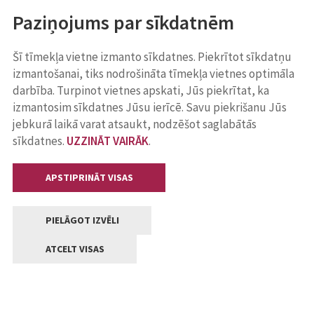
Paziņojums par sīkdatnēm
Šī tīmekļa vietne izmanto sīkdatnes. Piekrītot sīkdatņu
izmantošanai, tiks nodrošināta tīmekļa vietnes optimāla
darbība. Turpinot vietnes apskati, Jūs piekrītat, ka
izmantosim sīkdatnes Jūsu ierīcē. Savu piekrišanu Jūs
jebkurā laikā varat atsaukt, nodzēšot saglabātās
sīkdatnes.
UZZINĀT VAIRĀK
.
APSTIPRINĀT VISAS
PIELĀGOT IZVĒLI
ATCELT VISAS