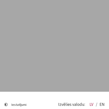
Izvēlies valodu:
LV
EN
Iestatījumi