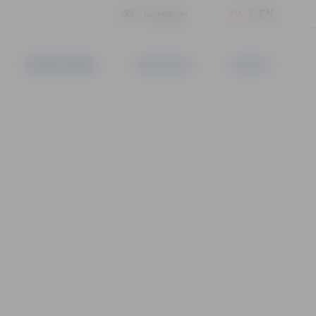
LV
EN
Iestatījumi
UZŅĒMĒJDARBĪBA
PAKALPOJUMI
KONTAKTI