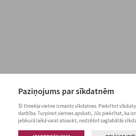
Paziņojums par sīkdatnēm
Šī tīmekļa vietne izmanto sīkdatnes. Piekrītot sīkdat
darbība. Turpinot vietnes apskati, Jūs piekrītat, ka i
jebkurā laikā varat atsaukt, nodzēšot saglabātās sīkd