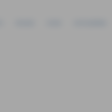
TA
PAŠVALDĪBA
IESTĀDES
KAPITĀLSABIEDRĪBAS