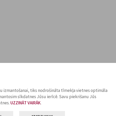
ņu izmantošanai, tiks nodrošināta tīmekļa vietnes optimāla
zmantosim sīkdatnes Jūsu ierīcē. Savu piekrišanu Jūs
atnes.
UZZINĀT VAIRĀK
.