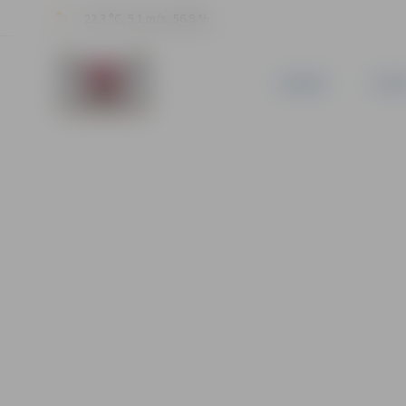
22.3 °C, 5.1 m/s, 56.9 %
JAUNUMI
PILSĒ