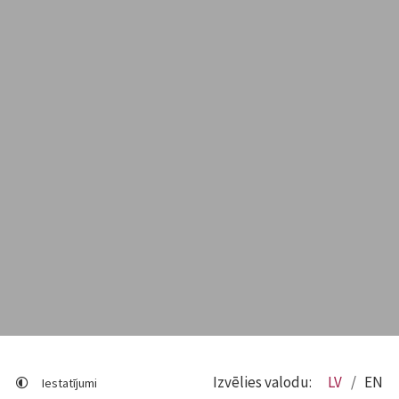
Izvēlies valodu:
LV
EN
Iestatījumi