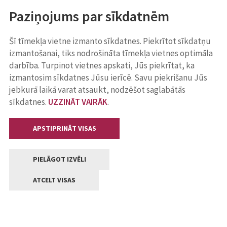
Paziņojums par sīkdatnēm
Šī tīmekļa vietne izmanto sīkdatnes. Piekrītot sīkdatņu
izmantošanai, tiks nodrošināta tīmekļa vietnes optimāla
darbība. Turpinot vietnes apskati, Jūs piekrītat, ka
izmantosim sīkdatnes Jūsu ierīcē. Savu piekrišanu Jūs
jebkurā laikā varat atsaukt, nodzēšot saglabātās
sīkdatnes.
UZZINĀT VAIRĀK
.
APSTIPRINĀT VISAS
PIELĀGOT IZVĒLI
ATCELT VISAS