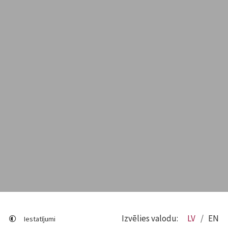
Izvēlies valodu:
LV
EN
Iestatījumi