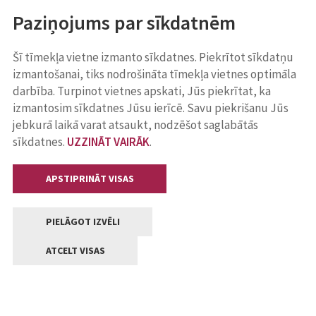
Paziņojums par sīkdatnēm
Šī tīmekļa vietne izmanto sīkdatnes. Piekrītot sīkdatņu
izmantošanai, tiks nodrošināta tīmekļa vietnes optimāla
darbība. Turpinot vietnes apskati, Jūs piekrītat, ka
izmantosim sīkdatnes Jūsu ierīcē. Savu piekrišanu Jūs
jebkurā laikā varat atsaukt, nodzēšot saglabātās
sīkdatnes.
UZZINĀT VAIRĀK
.
APSTIPRINĀT VISAS
PIELĀGOT IZVĒLI
ATCELT VISAS