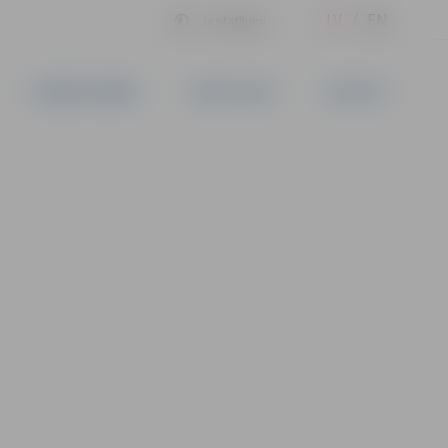
LV
EN
Iestatījumi
UZŅĒMĒJDARBĪBA
PAKALPOJUMI
KONTAKTI