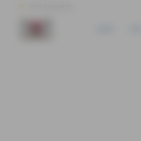
18.2 °C, 4.1 m/s, 81.2 %
JAUNUMI
PILSĒ