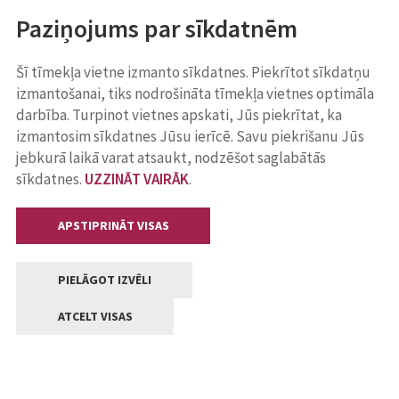
Paziņojums par sīkdatnēm
Šī tīmekļa vietne izmanto sīkdatnes. Piekrītot sīkdatņu
izmantošanai, tiks nodrošināta tīmekļa vietnes optimāla
darbība. Turpinot vietnes apskati, Jūs piekrītat, ka
izmantosim sīkdatnes Jūsu ierīcē. Savu piekrišanu Jūs
jebkurā laikā varat atsaukt, nodzēšot saglabātās
sīkdatnes.
UZZINĀT VAIRĀK
.
APSTIPRINĀT VISAS
PIELĀGOT IZVĒLI
ATCELT VISAS