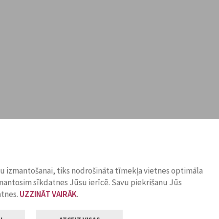
ņu izmantošanai, tiks nodrošināta tīmekļa vietnes optimāla
zmantosim sīkdatnes Jūsu ierīcē. Savu piekrišanu Jūs
atnes.
UZZINĀT VAIRĀK
.