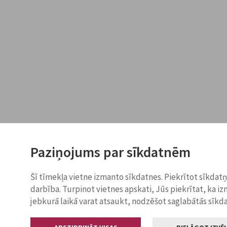
Paziņojums par sīkdatnēm
Šī tīmekļa vietne izmanto sīkdatnes. Piekrītot sīkdat
darbība. Turpinot vietnes apskati, Jūs piekrītat, ka i
jebkurā laikā varat atsaukt, nodzēšot saglabātās sīkd