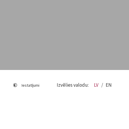
Izvēlies valodu:
LV
EN
Iestatījumi