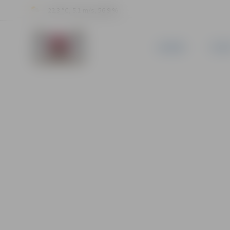
22.3 °C, 5.1 m/s, 56.9 %
JAUNUMI
PILSĒ