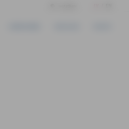
LV
EN
Iestatījumi
UZŅĒMĒJDARBĪBA
PAKALPOJUMI
KONTAKTI