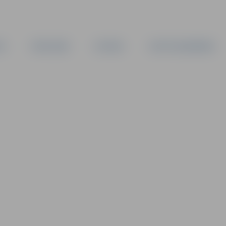
TA
PAŠVALDĪBA
IESTĀDES
KAPITĀLSABIEDRĪBAS