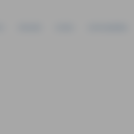
TA
PAŠVALDĪBA
IESTĀDES
KAPITĀLSABIEDRĪBAS