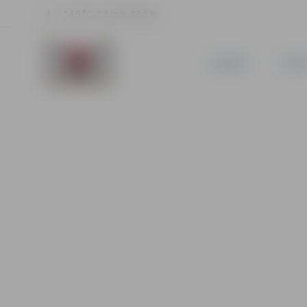
14.9 °C, 2.2 m/s, 83.2 %
JAUNUMI
PILSĒ