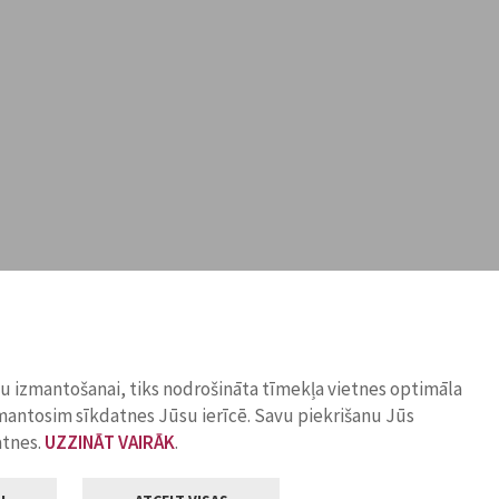
ņu izmantošanai, tiks nodrošināta tīmekļa vietnes optimāla
zmantosim sīkdatnes Jūsu ierīcē. Savu piekrišanu Jūs
atnes.
UZZINĀT VAIRĀK
.