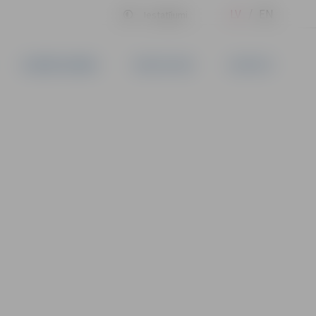
LV
EN
Iestatījumi
UZŅĒMĒJDARBĪBA
PAKALPOJUMI
KONTAKTI