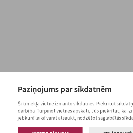
Paziņojums par sīkdatnēm
Šī tīmekļa vietne izmanto sīkdatnes. Piekrītot sīkdat
darbība. Turpinot vietnes apskati, Jūs piekrītat, ka i
jebkurā laikā varat atsaukt, nodzēšot saglabātās sīkd