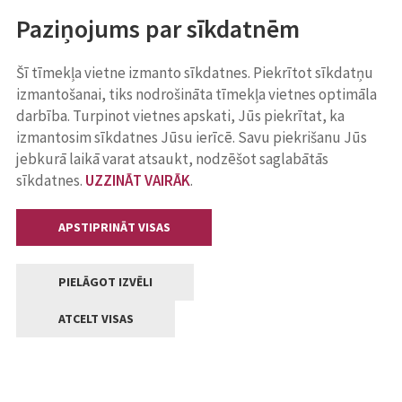
Paziņojums par sīkdatnēm
Šī tīmekļa vietne izmanto sīkdatnes. Piekrītot sīkdatņu
izmantošanai, tiks nodrošināta tīmekļa vietnes optimāla
darbība. Turpinot vietnes apskati, Jūs piekrītat, ka
izmantosim sīkdatnes Jūsu ierīcē. Savu piekrišanu Jūs
jebkurā laikā varat atsaukt, nodzēšot saglabātās
sīkdatnes.
UZZINĀT VAIRĀK
.
APSTIPRINĀT VISAS
PIELĀGOT IZVĒLI
ATCELT VISAS