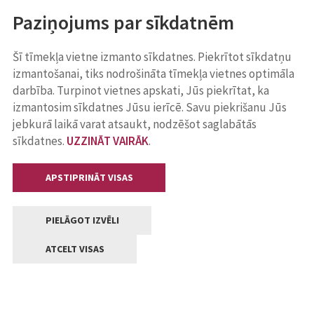
Paziņojums par sīkdatnēm
Šī tīmekļa vietne izmanto sīkdatnes. Piekrītot sīkdatņu
izmantošanai, tiks nodrošināta tīmekļa vietnes optimāla
darbība. Turpinot vietnes apskati, Jūs piekrītat, ka
izmantosim sīkdatnes Jūsu ierīcē. Savu piekrišanu Jūs
jebkurā laikā varat atsaukt, nodzēšot saglabātās
sīkdatnes.
UZZINĀT VAIRĀK
.
APSTIPRINĀT VISAS
PIELĀGOT IZVĒLI
ATCELT VISAS