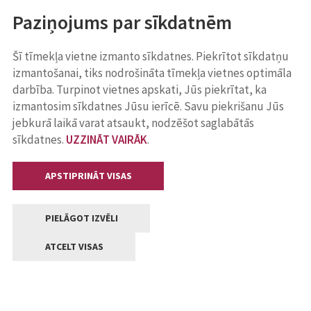
Paziņojums par sīkdatnēm
Šī tīmekļa vietne izmanto sīkdatnes. Piekrītot sīkdatņu
izmantošanai, tiks nodrošināta tīmekļa vietnes optimāla
darbība. Turpinot vietnes apskati, Jūs piekrītat, ka
izmantosim sīkdatnes Jūsu ierīcē. Savu piekrišanu Jūs
jebkurā laikā varat atsaukt, nodzēšot saglabātās
sīkdatnes.
UZZINĀT VAIRĀK
.
APSTIPRINĀT VISAS
PIELĀGOT IZVĒLI
ATCELT VISAS