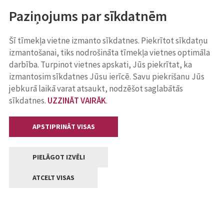
Paziņojums par sīkdatnēm
Šī tīmekļa vietne izmanto sīkdatnes. Piekrītot sīkdatņu
izmantošanai, tiks nodrošināta tīmekļa vietnes optimāla
darbība. Turpinot vietnes apskati, Jūs piekrītat, ka
izmantosim sīkdatnes Jūsu ierīcē. Savu piekrišanu Jūs
jebkurā laikā varat atsaukt, nodzēšot saglabātās
sīkdatnes.
UZZINĀT VAIRĀK
.
APSTIPRINĀT VISAS
PIELĀGOT IZVĒLI
ATCELT VISAS