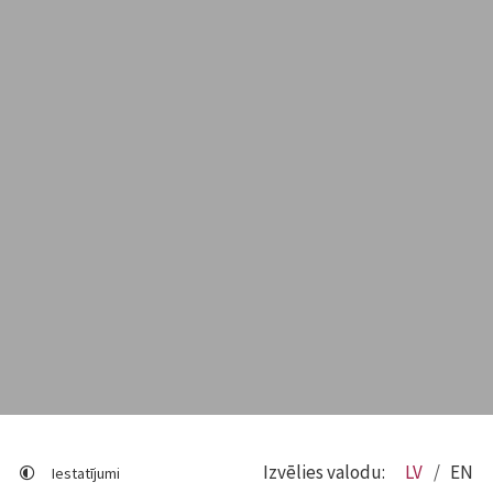
Izvēlies valodu:
LV
EN
Iestatījumi