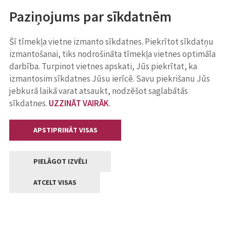
Paziņojums par sīkdatnēm
Šī tīmekļa vietne izmanto sīkdatnes. Piekrītot sīkdatņu
izmantošanai, tiks nodrošināta tīmekļa vietnes optimāla
darbība. Turpinot vietnes apskati, Jūs piekrītat, ka
izmantosim sīkdatnes Jūsu ierīcē. Savu piekrišanu Jūs
jebkurā laikā varat atsaukt, nodzēšot saglabātās
sīkdatnes.
UZZINĀT VAIRĀK
.
APSTIPRINĀT VISAS
PIELĀGOT IZVĒLI
ATCELT VISAS