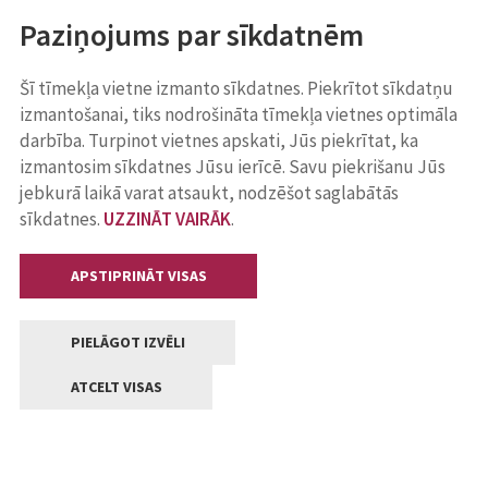
Paziņojums par sīkdatnēm
Šī tīmekļa vietne izmanto sīkdatnes. Piekrītot sīkdatņu
izmantošanai, tiks nodrošināta tīmekļa vietnes optimāla
darbība. Turpinot vietnes apskati, Jūs piekrītat, ka
izmantosim sīkdatnes Jūsu ierīcē. Savu piekrišanu Jūs
jebkurā laikā varat atsaukt, nodzēšot saglabātās
sīkdatnes.
UZZINĀT VAIRĀK
.
APSTIPRINĀT VISAS
PIELĀGOT IZVĒLI
ATCELT VISAS